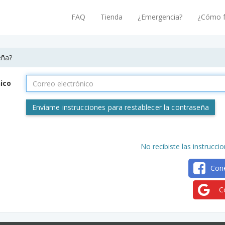
FAQ
Tienda
¿Emergencia?
¿Cómo f
eña?
ico
No recibiste las instrucc
Con
C