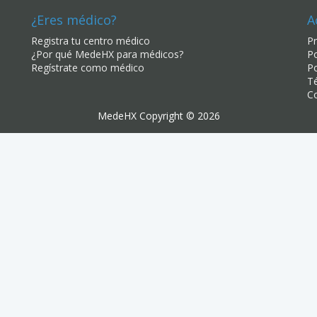
¿Eres médico?
A
Registra tu centro médico
Pr
¿Por qué MedeHX para médicos?
Po
Regístrate como médico
Po
Té
C
MedeHX Copyright © 2026